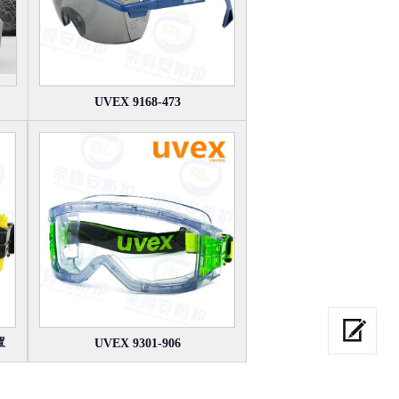
UVEX 9168-473
罩
UVEX 9301-906